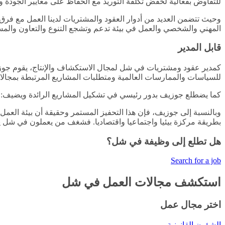
للتفاوض بفعالية لخفض تكلفة التوريد مع الحفاظ على معايير الجودة و
وحيث تتضمن العديد من أدوار العقود والمشتريات لدينا العمل مع فرق
المهني والشخصي والعمل في بيئة تدعم وتشجع التنوع والتعاون والمسؤ
قابل المدير
كمدير عقود ومشتريات في شل لمجال الاستكشاف والإنتاج، يقوم جوزي
للسياسات والممارسات العالمية ومتطلبات المشاريع المرتبطة بمجالات 
كما يضطلع جوزيف بدور رئيسي في تشكيل المشاريع الرائدة ويضيف: "إ
وبالنسبة إلى جوزيف، فإن هذا التحفيز المستمر وحقيقة أن بيئة العمل
بطريقة مركزة بيئيا واجتماعيا واقتصاديا. فشغف من يعملون في شل 
هل تطلع إلى وظيفة في شل؟
Search for a job
استكشف مجالات العمل في شل
اختر مجال عمل
الشؤون القانونية