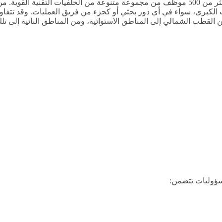
انضم إلى شل كجيوفيزيائي وكن جزءا من مجتمع عالمي نابض يضم أكثر من 500 موظف من مجموعة متن
 الكبرى، سواء في أي دور بحثي أو كجزء من فريق العمليات. وقد تتفاو
 القطب الشمالي إلى المناطق الاستوائية، ومن المناطق النائية إلى تلك
سؤوليات تتضمن: