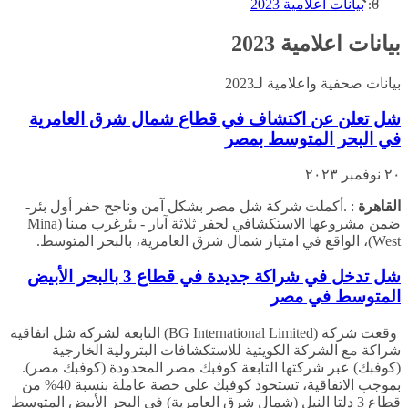
بيانات اعلامية 2023
بيانات اعلامية 2023
بيانات صحفية واعلامية لـ2023
شل تعلن عن اكتشاف في قطاع شمال شرق العامرية
في البحر المتوسط بمصر
٢٠ نوفمبر ٢٠٢٣
القاهرة
: .أكملت شركة شل مصر بشكل آمن وناجح حفر أول بئر-
ضمن مشروعها الاستكشافي لحفر ثلاثة آبار - بئرغرب مينا (Mina
West)، الواقع في امتياز شمال شرق العامرية، بالبحر المتوسط.
شل تدخل في شراكة جديدة في قطاع 3 بالبحر الأبيض
المتوسط في مصر
وقعت شركة (BG International Limited) التابعة لشركة شل اتفاقية
شراكة مع الشركة الكويتية للاستكشافات البترولية الخارجية
(كوفبك) عبر شركتها التابعة كوفبك مصر المحدودة (كوفبك مصر).
بموجب الاتفاقية، تستحوذ كوفبك على حصة عاملة بنسبة 40% من
قطاع 3 دلتا النيل (شمال شرق العامرية) في البحر الأبيض المتوسط