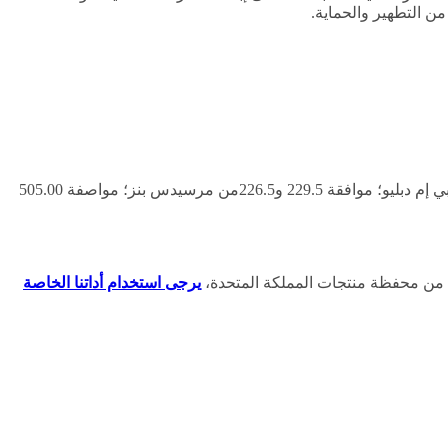
المواصفات: مواصفة CF من معهد البترول الأمريكي؛ مواصفة A3/B3 وA3/B4 من الرابطة الأوروبية لمصنعي السيارات؛ مواصفة LL-01 من بي إم دبليو؛ موافقة 229.5 و226.5من مرسيدس بنز؛ مواصفة 505.00
ك من محفظة منتجات المملكة المتحدة،
يرجى استخدام أداتنا الخاصة