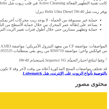
كانت تقنية التطهير الفعالة Active Cleansing في قلب زيوت شل Helix. يتيح بدء التشغيل مع تقنية شل PurePlus للمنتج توفير مستويات أعلى من التطهير والحماية.
يوفر زيت شل Helix Ultra Diesel 5W-40 ديزل:
حماية غير مسبوقة من الحمأة - لا يوجد زيت محركات آخر يمكنه
يساعد على إطالة عمر المحرك من خلال حماية الأسطح من التآك
حماية وتطهير ممتازين حتى خلال أطول فترات تغيير الزيت ال
من فولكس واجن؛ مواصفة RN0710 من رينو. يفي بمتطلبات 955535.Z2 من فيات
1
وفقا لنتائج اختبار الحمأة Sequence VG باستخدام 0W-40
قد تختلف مواصفات المنتج المذكورة أعلاه من وقت لآخر وقد لا تكون
بالتوصية بأنواع الزيوت على الإنترنت، شل Lubematch
.
محتوى مصور