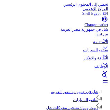
تخطي إلى المحتوى الرئيسي
المركز الإعلامي
Shell Egypt- EN
Change market
شل في جمهورية مصر العربية
من نحن
الاستدامة
سائقو السيارات
الطاقة والابتكار
الوظائف
شل في جمهورية مصر العربية
سائقو السيارات
زيوت ومواد تشحيم محركات شل