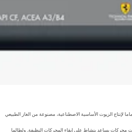
ما لإنتاج الزيوت الأساسية الاصطناعية، مصنوعة من الغاز الطبيعي
 من الدرجة الأولى المصنوعة باستخدام تقنية شل PurePlus الفريدة ما أسفر عن زيت محركات يساعد بنشاط على إبقاء المحركات النظيفة. ولطالما