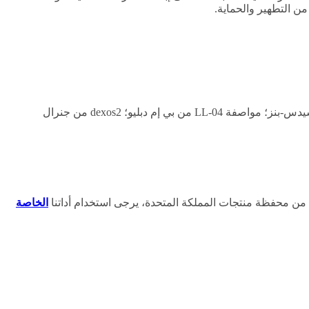
المواصفات: مواصفة C3 من الرابطة الأوروبية لمصنعي السيارات؛ مواصفة SN من معهد البترول الأمريكي؛ موافقة 229.51 و229.31 من مرسيدس-بنز؛ مواصفة LL-04 من بي إم دبليو؛ dexos2 من جنرال
 من محفظة منتجات المملكة المتحدة، يرجى استخدام أداتنا
الخاصة