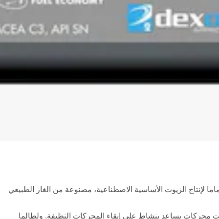
ما لإنتاج الزيوت الأساسية الاصطناعية، مصنوعة من الغاز الطبيعي
 من الدرجة الأولى المصنوعة باستخدام تقنية شل PurePlus الفريدة ما أسفر عن زيت محركات يساعد بنشاط على إبقاء المحركات النظيفة. ولطالما