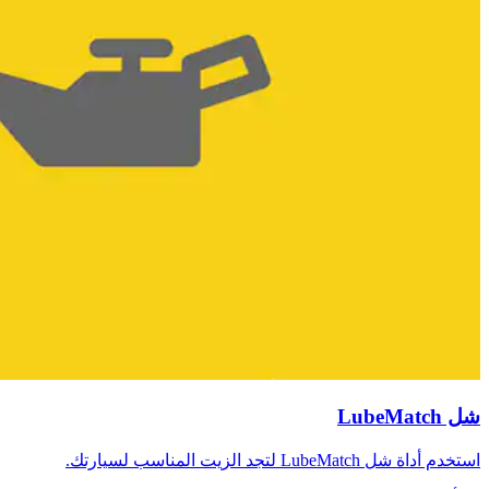
شل LubeMatch
استخدم أداة شل LubeMatch لتجد الزيت المناسب لسيارتك.