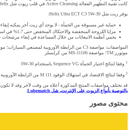
كانت تقنية التطهير الفعالة Active Cleansing في قلب زيوت شل Helix. يتيح بدء التشغيل مع تقنية شل PurePlus للمنتج توفير مستويات أعلى من التطهير والحماية.
يوفر زيت شل Helix Ultra ECT C3 5W-30:
حماية غير مسبوقة من الحمأة - لا يوجد أي زيت آخر يمكنه إبقا
مزايا اللزوجة المنخفضة والاحتكاك المنخفض حتى 1.7% في استهلاك الوقود
يحمي أنظمة الانبعاثات من خلال المساعدة في إبقاء مرشحات 
موتورز TM؛ مواصفة MS-11106 من كرايسلر
1
وفقا لنتائج اختبار الحمأة Sequence VG باستخدام 0W-30
2
وفقا لنتائج الاقتصاد في استهلاك الوقود M 111 من الرابطة الأوروبية لمصنعي السيارات مقارنة بزيت الصناعة المرجعي
قد تختلف مواصفات المنتج المذكورة أعلاه من وقت لآخر وقد لا تكون
بالتوصية بأنواع الزيوت على الإنترنت، شل Lubematch
.
محتوى مصور