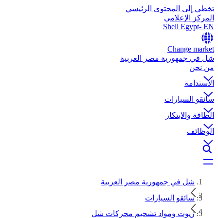
تخطي إلى المحتوى الرئيسي
المركز الإعلامي
Shell Egypt- EN
Change market
شل في جمهورية مصر العربية
من نحن
الاستدامة
سائقو السيارات
الطاقة والابتكار
الوظائف
شل في جمهورية مصر العربية
سائقو السيارات
زيوت ومواد تشحيم محركات شل