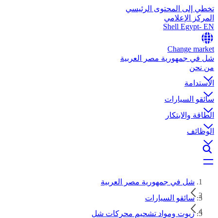
تخطي إلى المحتوى الرئيسي
المركز الإعلامي
Shell Egypt- EN
Change market
شل في جمهورية مصر العربية
من نحن
الاستدامة
سائقو السيارات
الطاقة والابتكار
الوظائف
شل في جمهورية مصر العربية
سائقو السيارات
زيوت ومواد تشحيم محركات شل