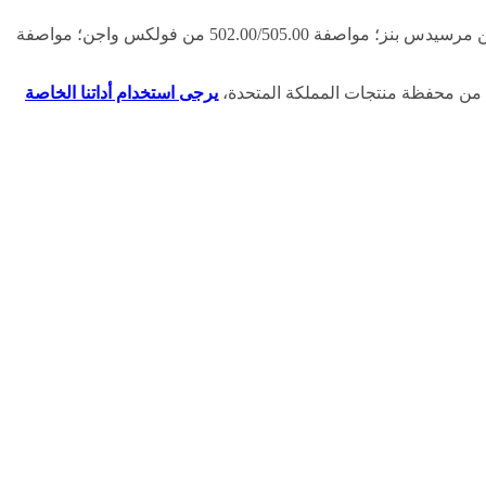
المواصفات: مواصفة SN/CF من معهد البترول الأمريكي؛ مواصفة A3/B3 وA3/B4 من الرابطة الأوروبية لمصنعي السيارات؛ موافقة 229.3 من مرسيدس بنز؛ مواصفة 502.00/505.00 من فولكس واجن؛ مواصفة
ك من محفظة منتجات المملكة المتحدة،
يرجى استخدام أداتنا الخاصة