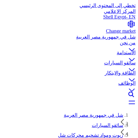
تخطي إلى المحتوى الرئيسي
المركز الإعلامي
Shell Egypt- EN
Change market
شل في جمهورية مصر العربية
من نحن
الاستدامة
سائقو السيارات
الطاقة والابتكار
الوظائف
شل في جمهورية مصر العربية
سائقو السيارات
زيوت ومواد تشحيم محركات شل