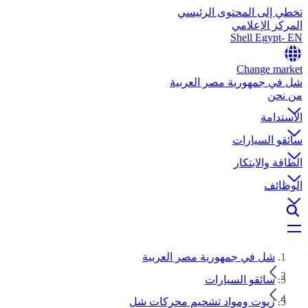
تخطي إلى المحتوى الرئيسي
المركز الإعلامي
Shell Egypt- EN
Change market
شل في جمهورية مصر العربية
من نحن
الاستدامة
سائقو السيارات
الطاقة والابتكار
الوظائف
شل في جمهورية مصر العربية
سائقو السيارات
زيوت ومواد تشحيم محركات شل