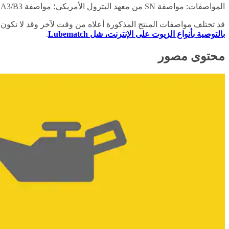
المواصفات: مواصفة SN من معهد البترول الأمريكي؛ مواصفة A3/B3 من الرابطة الأوروبية لمصنعي السيارات
قد تختلف مواصفات المنتج المذكورة أعلاه من وقت لآخر وقد لا تكون
بالتوصية بأنواع الزيوت على الإنترنت، شل Lubematch
.
محتوى مصور