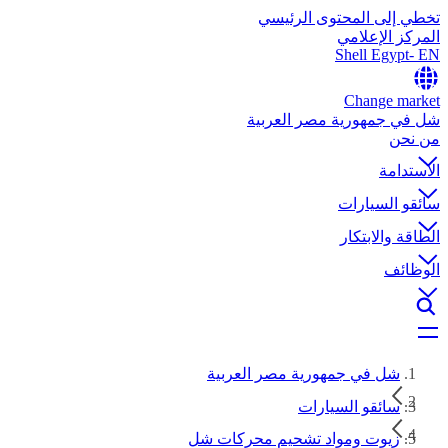
تخطي إلى المحتوى الرئيسي
المركز الإعلامي
Shell Egypt- EN
Change market
شل في جمهورية مصر العربية
من نحن
الاستدامة
سائقو السيارات
الطاقة والابتكار
الوظائف
شل في جمهورية مصر العربية
سائقو السيارات
زيوت ومواد تشحيم محركات شل